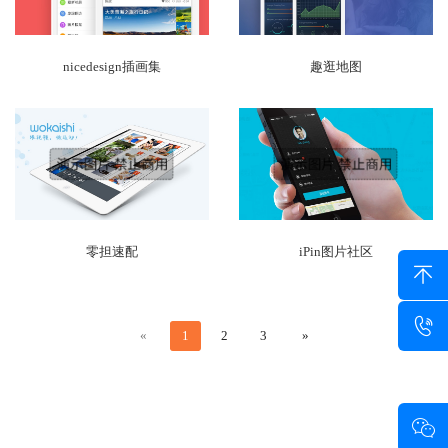
nicedesign插画集
趣逛地图
零担速配
iPin图片社区
«
1
2
3
»