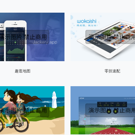
趣逛地图
零担速配