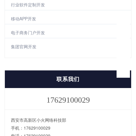
行业软件定制开发
移动APP开发
电子商务门户开发
集团官网开发
联系我们
17629100029
西安市高新区小火网络科技部
手机：17629100029
电话：17629100029