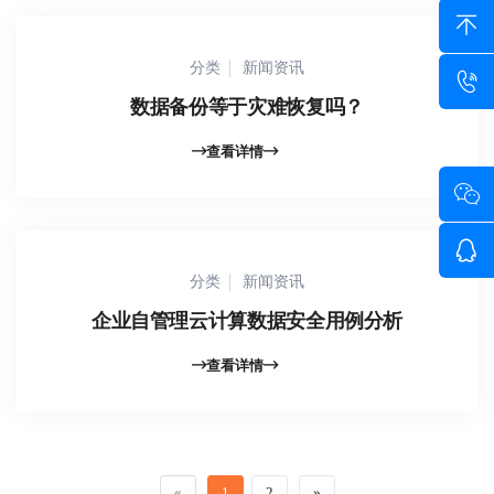
分类
新闻资讯
数据备份等于灾难恢复吗？
查看详情
分类
新闻资讯
企业自管理云计算数据安全用例分析
查看详情
«
1
2
»