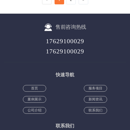
售前咨询热线
17629100029
17629100029
快速导航
首页
服务项目
案例展示
新闻资讯
公司介绍
联系我们
联系我们