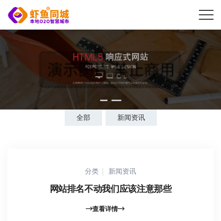
全部
新闻资讯
分类
新闻资讯
网站排名不动我们应该注意那些
查看详情